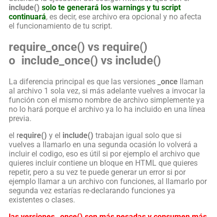
include()
solo te generará los warnings y tu script
continuará
, es decir, ese archivo era opcional y no afecta
el funcionamiento de tu script.
require_once() vs require()
o include_once() vs include()
La diferencia principal es que las versiones
_once
llaman
al archivo 1 sola vez, si más adelante vuelves a invocar la
función con el mismo nombre de archivo simplemente ya
no lo hará porque el archivo ya lo ha incluido en una línea
previa.
el r
equire()
y el
include()
trabajan igual solo que si
vuelves a llamarlo en una segunda ocasión lo volverá a
incluir el codigo, eso es útil si por ejemplo el archivo que
quieres incluir contiene un bloque en HTML que quieres
repetir, pero a su vez te puede generar un error si por
ejemplo llamar a un archivo con funciones, al llamarlo por
segunda vez estarías re-declarando funciones ya
existentes o clases.
las versiones _once() son más pesadas y consumen más