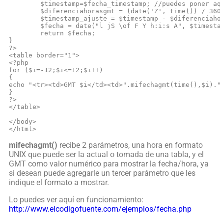
	$timestamp=$fecha_timestamp; //puedes poner aquí la hora en formato "Unix timestamp" obtenida de una tabla

	$diferenciahorasgmt = (date('Z', time()) / 3600 - $gmt) * 3600; //La diferencia de horas entre el GMT del servidor y el GMT que queremos, en mi caso mi servidor es GTM-4, y si quiero un GTM -5 la diferencia será de -1 hora

	$timestamp_ajuste = $timestamp - $diferenciahorasgmt; //restamos a la hora actual la diferencia horaria en mi caso será -1 hora

	$fecha = date("l jS \of F Y h:i:s A", $timestamp_ajuste); //mostramos la fecha/hora

	return $fecha;

}

?>

<table border="1">

<?php 

for ($i=-12;$i<=12;$i++)

{

echo "<tr><td>GMT $i</td><td>".mifechagmt(time(),$i)."
}

?>

</table>

</body>

</html>
mifechagmt()
recibe 2 parámetros, una hora en formato
UNIX que puede ser la actual o tomada de una tabla, y el
GMT como valor numérico para mostrar la fecha/hora, ya
si desean puede agregarle un tercer parámetro que les
indique el formato a mostrar.
Lo puedes ver aquí en funcionamiento:
http://www.elcodigofuente.com/ejemplos/fecha.php