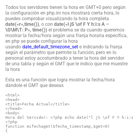
Todos los servidores tienen la hora en GMT+0 pero según
la configuración en php.ini nos mostrará cierta hora, lo
puedes comprobar visualizando la hora completa
date(«r»,time())
, o con
date(«l jS \of F Y h:i:s A –
\G\M\T: P», time())
el problema se da cuando queremos
mostrar la fecha/hora según una franja horaria específica,
en php se puede configurar la hora
usando
date_default_timezone_set
e indicando la franja
según el parámetro que permite la función, pero en lo
personal estoy acostumbrado a tener la hora del servidor
de una tabla y según el GMT que le indico que me muestre
la hora
Esta es una función que logra mostrar la fecha/hora
dándole el GMT que deseas
<html>

<head>

<title>Fecha Actual</title>

</head>

<body>

Hora del Servidor: <?php echo date("l jS \of F Y h:i:s
<?php

function mifechagmt($fecha_timestamp,$gmt=0)

{
