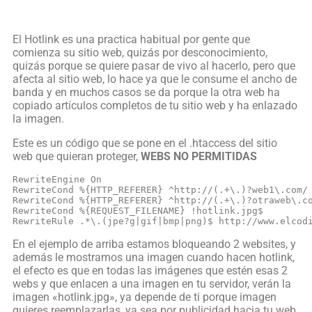
El Hotlink es una practica habitual por gente que
comienza su sitio web, quizás por desconocimiento,
quizás porque se quiere pasar de vivo al hacerlo, pero que
afecta al sitio web, lo hace ya que le consume el ancho de
banda y en muchos casos se da porque la otra web ha
copiado artículos completos de tu sitio web y ha enlazado
la imagen.
Este es un código que se pone en el .htaccess del sitio
web que quieran proteger,
WEBS NO PERMITIDAS
RewriteEngine On

RewriteCond %{HTTP_REFERER} ^http://(.+\.)?web1\.com/ 
RewriteCond %{HTTP_REFERER} ^http://(.+\.)?otraweb\.co
RewriteCond %{REQUEST_FILENAME} !hotlink.jpg$

RewriteRule .*\.(jpe?g|gif|bmp|png)$ http://www.elcod
En el ejemplo de arriba estamos bloqueando 2 websites, y
además le mostramos una imagen cuando hacen hotlink,
el efecto es que en todas las imágenes que estén esas 2
webs y que enlacen a una imagen en tu servidor, verán la
imagen «hotlink.jpg», ya depende de ti porque imagen
quieres reemplazarlas, ya sea por publicidad hacia tu web