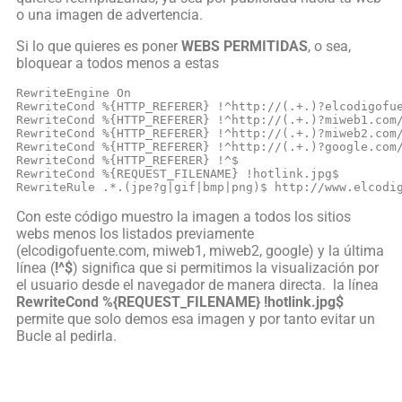
o una imagen de advertencia.
Si lo que quieres es poner
WEBS PERMITIDAS
, o sea,
bloquear a todos menos a estas
RewriteEngine On

RewriteCond %{HTTP_REFERER} !^http://(.+.)?elcodigofue
RewriteCond %{HTTP_REFERER} !^http://(.+.)?miweb1.com/
RewriteCond %{HTTP_REFERER} !^http://(.+.)?miweb2.com/
RewriteCond %{HTTP_REFERER} !^http://(.+.)?google.com/
RewriteCond %{HTTP_REFERER} !^$

RewriteCond %{REQUEST_FILENAME} !hotlink.jpg$

RewriteRule .*.(jpe?g|gif|bmp|png)$ http://www.elcodi
Con este código muestro la imagen a todos los sitios
webs menos los listados previamente
(elcodigofuente.com, miweb1, miweb2, google) y la última
línea (
!^$
) significa que si permitimos la visualización por
el usuario desde el navegador de manera directa. la línea
RewriteCond %{REQUEST_FILENAME} !hotlink.jpg$
permite que solo demos esa imagen y por tanto evitar un
Bucle al pedirla.